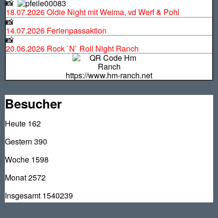
📸
18.07.2026 Oldie Night mit Weima, vd Werf & Pohl
📸
14.07.2026 Ferienpassaktion
📸
20.06.2026 Rock `N` Roll Night Ranch
https://www.hm-ranch.net
Besucher
Heute
162
Gestern
390
Woche
1598
Monat
2572
Insgesamt
1540239