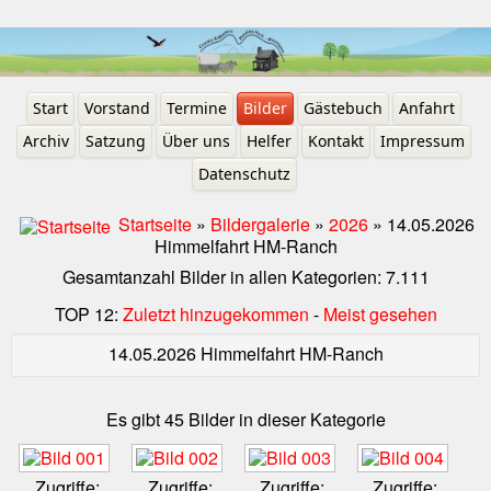
Start
Vorstand
Termine
Bilder
Gästebuch
Anfahrt
Archiv
Satzung
Über uns
Helfer
Kontakt
Impressum
Datenschutz
Startseite
»
Bildergalerie
»
2026
» 14.05.2026
Himmelfahrt HM-Ranch
Gesamtanzahl Bilder in allen Kategorien: 7.111
TOP 12:
Zuletzt hinzugekommen
-
Meist gesehen
14.05.2026 Himmelfahrt HM-Ranch
Es gibt 45 Bilder in dieser Kategorie
Zugriffe:
Zugriffe:
Zugriffe:
Zugriffe: