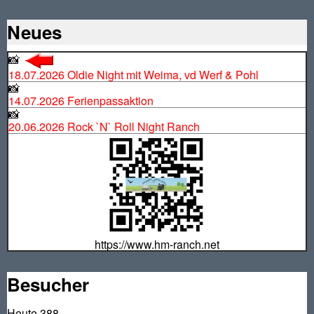
Neues
📸
18.07.2026 Oldie Night mit Weima, vd Werf & Pohl
📸
14.07.2026 Ferienpassaktion
📸
20.06.2026 Rock `N` Roll Night Ranch
https://www.hm-ranch.net
Besucher
Heute
388