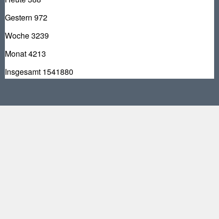
Gestern
972
Woche
3239
Monat
4213
Insgesamt
1541880