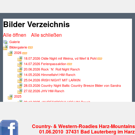
Bilder Verzeichnis
Alle öffnen
Alle schließen
Galerie
Bildergalerie
2026
18.07.2026 Oldie Night mit Weima, vd Werf & Pohl
14.07.2026 Ferienpassaktion
20.06.2026 Rock `N` Roll Night Ranch
14.05.2026 Himmelfahrt HM-Ranch
25.04.2026 IRISH NIGHT MIT LARKIN
28.03.2026 Country Night Baltic Country Breeze Bilder von Sandra
27.02.2026 JHV HM-Ranch
2025
28.12.2025 JAHRESABSCHLUSS HM-Ranch
29.11.2025 Oldie Night mit Weima, vd Werf & Pohl
25.10.2025 Country Night mit SAWYER
27.09.2025 Rock Night mit Andy Lee
30.08.2025 Country Night mit Campfire
Country- & Western-Roadies Harz-Mountains 
19.07.2025 Country Night mit Flat Iron Band
01.06.2010 37431 Bad Lauterberg im Harz
28.06.2025 OlDIE NINGHT mit Road Jack