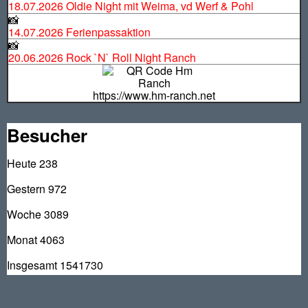
18.07.2026 Oldie Night mit Weima, vd Werf & Pohl
📸
14.07.2026 Ferienpassaktion
📸
20.06.2026 Rock `N` Roll Night Ranch
https://www.hm-ranch.net
Besucher
Heute
238
Gestern
972
Woche
3089
Monat
4063
Insgesamt
1541730