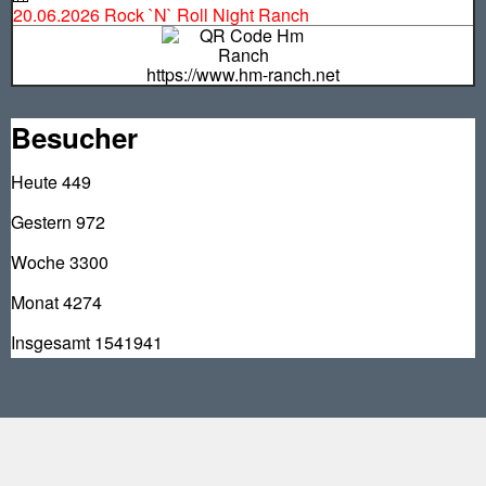
20.06.2026 Rock `N` Roll Night Ranch
https://www.hm-ranch.net
Besucher
Heute
449
Gestern
972
Woche
3300
Monat
4274
Insgesamt
1541941