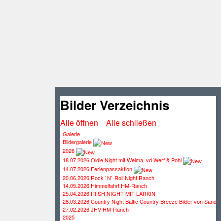
Bilder Verzeichnis
Alle öffnen
Alle schließen
Galerie
Bildergalerie
2026
18.07.2026 Oldie Night mit Weima, vd Werf & Pohl
14.07.2026 Ferienpassaktion
20.06.2026 Rock `N` Roll Night Ranch
14.05.2026 Himmelfahrt HM-Ranch
25.04.2026 IRISH NIGHT MIT LARKIN
28.03.2026 Country Night Baltic Country Breeze Bilder von Sandr
27.02.2026 JHV HM-Ranch
2025