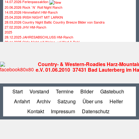
14.07.2026 Ferienpassaktion
20.06.2026 Rock `N` Roll Night Ranch
14.05.2026 Himmelfahrt HM-Ranch
25.04.2026 IRISH NIGHT MIT LARKIN
28.03.2026 Country Night Baltic Country Breeze Bilder von Sandra
27.02.2026 JHV HM-Ranch
2025
28.12.2025 JAHRESABSCHLUSS HM-Ranch
29.11.2025 Oldie Night mit Weima, vd Werf & Pohl
25.10.2025 Country Night mit SAWYER
27.09.2025 Rock Night mit Andy Lee
30.08.2025 Country Night mit Campfire
19.07.2025 Country Night mit Flat Iron Band
Country- & Western-Roadies Harz-Mountai
28.06.2025 OlDIE NINGHT mit Road Jack
e.V. 01.06.2010 37431 Bad Lauterberg im Ha
29.05.2025 Himmelfahrt HM-Ranch Bilder von Christian
26.04.2025 IRISH NIGHT mit Larkin
29.03.2025 COUNTRY NIGHT mit CountryToGo
21.02.2025 JHV HM-Ranch
Start
Vorstand
Termine
Bilder
Gästebuch
31.01.2025 Bowlen Hattorf
2024
Anfahrt
Archiv
Satzung
Über uns
Helfer
28.12.2024 JAHRESABSCHLUSS HM-Ranch
23.11.2024 The Forgotten Sons Of Ben Cartwright
Kontakt
Impressum
Datenschutz
26.10.2024 Irish Night Outfield Westwood Bilder von Sandra
21.09.2024 Country Night CountryToGo Bilder von Sandra
21.09.2024 Country Night CountryToGo Bilder von Thomas
24.08.2024 Irish Night mit Nuthouse Flowers
20.07.2024 Country Night The Trashvillians
09.07.2024 Ferienpassaktion HM-Ranch