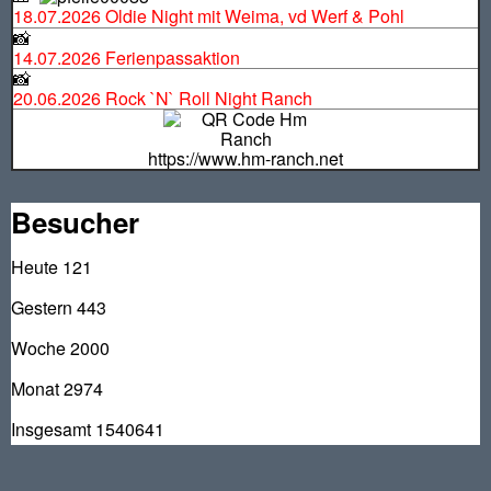
18.07.2026 Oldie Night mit Weima, vd Werf & Pohl
📸
14.07.2026 Ferienpassaktion
📸
20.06.2026 Rock `N` Roll Night Ranch
https://www.hm-ranch.net
Besucher
Heute
121
Gestern
443
Woche
2000
Monat
2974
Insgesamt
1540641