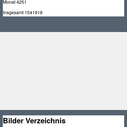
Monat
4251
Insgesamt
1541918
Bilder Verzeichnis