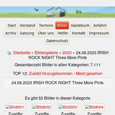
Start
Vorstand
Termine
Bilder
Gästebuch
Anfahrt
Archiv
Satzung
Über uns
Helfer
Kontakt
Impressum
Datenschutz
Startseite
»
Bildergalerie
»
2023
» 24.06.2023 IRISH
ROCK NIGHT Three More Pints
Gesamtanzahl Bilder in allen Kategorien: 7.111
TOP 12:
Zuletzt hinzugekommen
-
Meist gesehen
24.06.2023 IRISH ROCK NIGHT Three More Pints
Es gibt 52 Bilder in dieser Kategorie
Zugriffe:
Zugriffe:
Zugriffe:
Zugriffe: