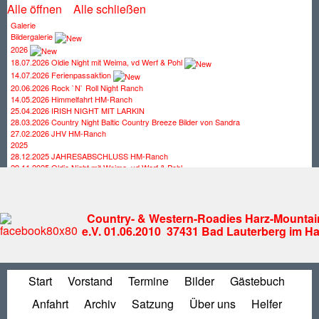
Alle öffnen
Alle schließen
Galerie
Bildergalerie
2026
18.07.2026 Oldie Night mit Weima, vd Werf & Pohl
14.07.2026 Ferienpassaktion
20.06.2026 Rock `N` Roll Night Ranch
14.05.2026 Himmelfahrt HM-Ranch
25.04.2026 IRISH NIGHT MIT LARKIN
28.03.2026 Country Night Baltic Country Breeze Bilder von Sandra
27.02.2026 JHV HM-Ranch
2025
28.12.2025 JAHRESABSCHLUSS HM-Ranch
29.11.2025 Oldie Night mit Weima, vd Werf & Pohl
25.10.2025 Country Night mit SAWYER
27.09.2025 Rock Night mit Andy Lee
30.08.2025 Country Night mit Campfire
19.07.2025 Country Night mit Flat Iron Band
Country- & Western-Roadies Harz-Mountai
28.06.2025 OlDIE NINGHT mit Road Jack
e.V. 01.06.2010 37431 Bad Lauterberg im Ha
29.05.2025 Himmelfahrt HM-Ranch Bilder von Christian
26.04.2025 IRISH NIGHT mit Larkin
29.03.2025 COUNTRY NIGHT mit CountryToGo
21.02.2025 JHV HM-Ranch
Start
Vorstand
Termine
Bilder
Gästebuch
31.01.2025 Bowlen Hattorf
2024
Anfahrt
Archiv
Satzung
Über uns
Helfer
28.12.2024 JAHRESABSCHLUSS HM-Ranch
23.11.2024 The Forgotten Sons Of Ben Cartwright