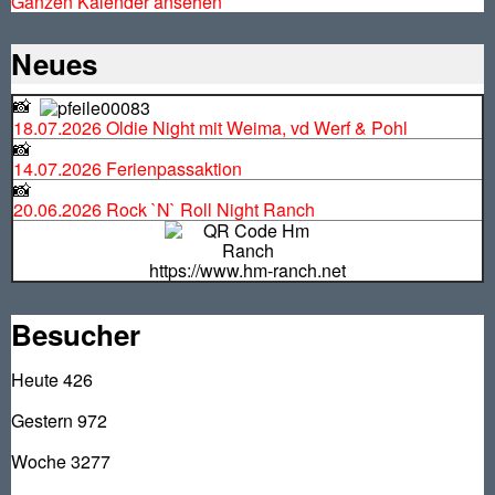
Ganzen Kalender ansehen
Neues
📸
18.07.2026 Oldie Night mit Weima, vd Werf & Pohl
📸
14.07.2026 Ferienpassaktion
📸
20.06.2026 Rock `N` Roll Night Ranch
https://www.hm-ranch.net
Besucher
Heute
426
Gestern
972
Woche
3277