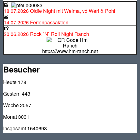
📸
18.07.2026 Oldie Night mit Weima, vd Werf & Pohl
📸
14.07.2026 Ferienpassaktion
📸
20.06.2026 Rock `N` Roll Night Ranch
https://www.hm-ranch.net
Besucher
Heute
178
Gestern
443
Woche
2057
Monat
3031
Insgesamt
1540698