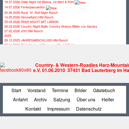
18.07.2026 Oldie Night mit Weima, vd Werf & Pohl
14.07.2026 Ferienpassaktion
20.06.2026 Rock `N` Roll Night Ranch
14.05.2026 Himmelfahrt HM-Ranch
25.04.2026 IRISH NIGHT MIT LARKIN
28.03.2026 Country Night Baltic Country Breeze Bilder von Sandra
27.02.2026 JHV HM-Ranch
2025
28.12.2025 JAHRESABSCHLUSS HM-Ranch
29.11.2025 Oldie Night mit Weima, vd Werf & Pohl
25.10.2025 Country Night mit SAWYER
27.09.2025 Rock Night mit Andy Lee
30.08.2025 Country Night mit Campfire
19.07.2025 Country Night mit Flat Iron Band
Country- & Western-Roadies Harz-Mountai
28.06.2025 OlDIE NINGHT mit Road Jack
e.V. 01.06.2010 37431 Bad Lauterberg im Ha
29.05.2025 Himmelfahrt HM-Ranch Bilder von Christian
26.04.2025 IRISH NIGHT mit Larkin
29.03.2025 COUNTRY NIGHT mit CountryToGo
21.02.2025 JHV HM-Ranch
Start
Vorstand
Termine
Bilder
Gästebuch
31.01.2025 Bowlen Hattorf
2024
Anfahrt
Archiv
Satzung
Über uns
Helfer
28.12.2024 JAHRESABSCHLUSS HM-Ranch
23.11.2024 The Forgotten Sons Of Ben Cartwright
Kontakt
Impressum
Datenschutz
26.10.2024 Irish Night Outfield Westwood Bilder von Sandra
21.09.2024 Country Night CountryToGo Bilder von Sandra
21.09.2024 Country Night CountryToGo Bilder von Thomas
24.08.2024 Irish Night mit Nuthouse Flowers
20.07.2024 Country Night The Trashvillians